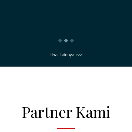
saya sampaikan bahwa : BISNIS INI ADALAH
BENAR-BENAR BISNIS TIKET, TIDAK ADA
UNSUR PENIPUAN
Morris Ginting
Lihat Lainnya >>>
Partner Kami