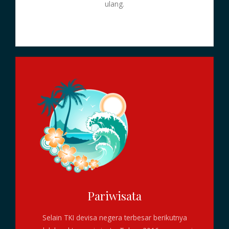
ulang.
Pariwisata
Selain TKI devisa negera terbesar berikutnya