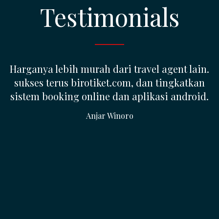
Testimonials
SETIAP CALON MEMBER YANG
MENGHUBUNGI SAYA SELALU BERTANYA,
APAKAH BISNIS INI BUKAN PENIPUAN (??)
SAYA LANGSUNG JAWAB 'BUKAN', SEBAB INI
ADALAH UKM YANG BENAR-BENAR
BERJUALAN TIKET PESAWAT DAN SAYA
MEMBERI DENGAN BUKTI-BUKTI YANG ADA,
SAYA JELASKAN KEPADA MEREKA SECARA
TERBUKA MEREKA PUAS KARENA SEMUA
KERAGUAN TERJAWAB. bagi Calon Member
yang baru pertama kali membuka web ini,