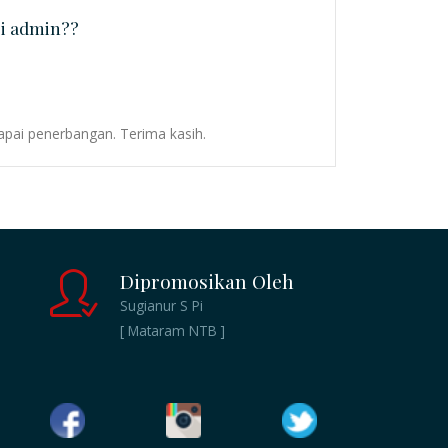
i admin??
apai penerbangan. Terima kasih.
Dipromosikan Oleh
Sugianur S Pi
[ Mataram NTB ]