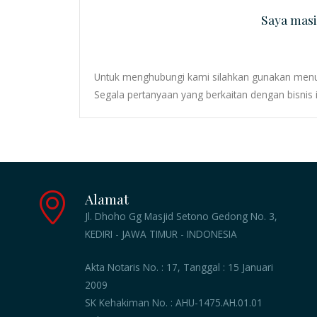
Saya mas
Untuk menghubungi kami silahkan gunakan me
Segala pertanyaan yang berkaitan dengan bisnis
Alamat
Jl. Dhoho Gg Masjid Setono Gedong No. 3,
KEDIRI - JAWA TIMUR - INDONESIA
Akta Notaris No. : 17, Tanggal : 15 Januari
2009
SK Kehakiman No. : AHU-1475.AH.01.01