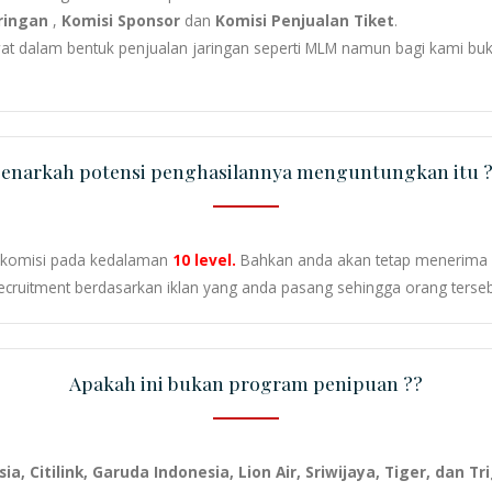
aringan
,
Komisi Sponsor
dan
Komisi Penjualan Tiket
.
awat dalam bentuk penjualan jaringan seperti MLM namun bagi kami b
enarkah potensi penghasilannya menguntungkan itu 
n komisi pada kedalaman
10 level.
Bahkan anda akan tetap menerima k
recruitment berdasarkan iklan yang anda pasang sehingga orang terseb
Apakah ini bukan program penipuan ??
Asia, Citilink, Garuda Indonesia, Lion Air, Sriwijaya, Tiger, dan T