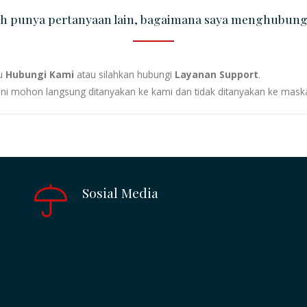
ih punya pertanyaan lain, bagaimana saya menghubung
nu
Hubungi Kami
atau silahkan hubungi
Layanan Support
.
 ini mohon langsung ditanyakan ke kami dan tidak ditanyakan ke mask
Sosial Media