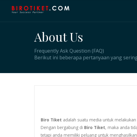
About Us
Frequently Ask Question (FAQ)
Berikut ini beberapa pertanyaan yang sering
Biro Tiket
adalah suatu media untuk melakukan p
Dengan bergabung di
Biro Tiket
, maka anda ti
tetapi anda memiliki peluang untuk menghasilkan 