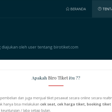
BERANDA
TENT
 diajukan oleh user tentang birotiket.com
Apakah
Biro Tiket
itu ??
embelian dan juga menjual tiket pesawat secara online secara realti
dak hanya bisa melakukan
cek seat, cek harga tiket, booking tiket
keuntungan / laba setiap bulan.