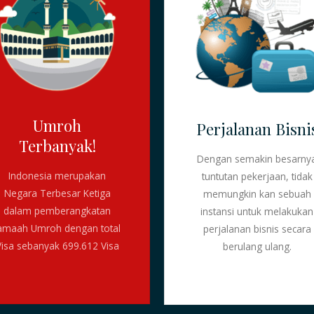
Umroh
Perjalanan Bisni
Terbanyak!
Dengan semakin besarny
Indonesia merupakan
tuntutan pekerjaan, tidak
Negara Terbesar Ketiga
memungkin kan sebuah
dalam pemberangkatan
instansi untuk melakukan
amaah Umroh dengan total
perjalanan bisnis secara
Visa sebanyak 699.612 Visa
berulang ulang.