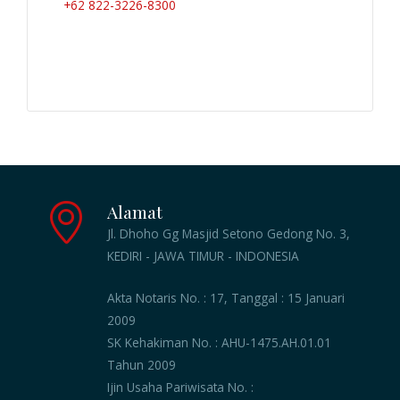
+62 822-3226-8300
Alamat
Jl. Dhoho Gg Masjid Setono Gedong No. 3,
KEDIRI - JAWA TIMUR - INDONESIA
Akta Notaris No. : 17, Tanggal : 15 Januari
2009
SK Kehakiman No. : AHU-1475.AH.01.01
Tahun 2009
Ijin Usaha Pariwisata No. :