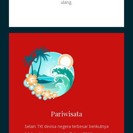
ulang.
Pariwisata
Selain TKI devisa negera terbesar berikutnya