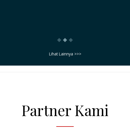
saya sampaikan bahwa : BISNIS INI ADALAH
BENAR-BENAR BISNIS TIKET, TIDAK ADA
UNSUR PENIPUAN
Morris Ginting
Lihat Lainnya >>>
Partner Kami