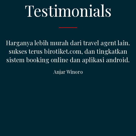
Testimonials
SETIAP CALON MEMBER YANG
MENGHUBUNGI SAYA SELALU BERTANYA,
APAKAH BISNIS INI BUKAN PENIPUAN (??)
SAYA LANGSUNG JAWAB 'BUKAN', SEBAB INI
ADALAH UKM YANG BENAR-BENAR
BERJUALAN TIKET PESAWAT DAN SAYA
MEMBERI DENGAN BUKTI-BUKTI YANG ADA,
SAYA JELASKAN KEPADA MEREKA SECARA
TERBUKA MEREKA PUAS KARENA SEMUA
KERAGUAN TERJAWAB. bagi Calon Member
yang baru pertama kali membuka web ini,